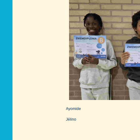
Ayomide
Jélino