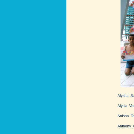
Alysha S
Alysia V
Anisha T
Anthony 