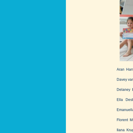
Aran Har
Davey va
Delaney 
Ella Dest
Emanuell
Florent 
Ilana Kru