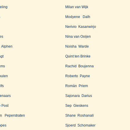
eling
Milan van Wijk
s
Modyene Dalh
Nerivio Kasanwirjo
ies
Nina van Ooijen
n Alphen
Noisha Warde
gt
Quint ten Brinke
ams
Rachid Boujenna
oulen
Roberto Payne
lfs
Román Priem
enaars
Sajonara Darius
 Post
Sep Gieskens
an Peperstraten
Shane Roshanali
opes
Sjoerd Schomaker