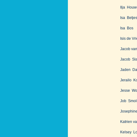
Ilja Houw
Isa Betje
Isa Bos
Isis de Vr
Jacob va
Jacob Sla
Jaden D
Jerailo K
Jesse Wo
Job Smol
Josephine
Katrien v
Kelsey L