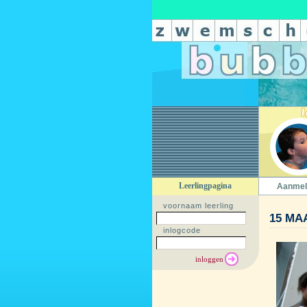
Leerlingpagina
Aanmel
voornaam leerling
15 MA
inlogcode