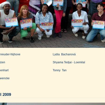
hreuder-Nijhove
Lydia Bachanová
lzen
Shyama Tedjai - Loemilal
enhart
Tonny Tan
hwencke
I 2009