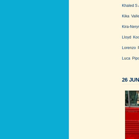
Khaled S 
Kika Vall
Kira-Nery
Lloyd Ko
Lorenzo 
Luca Pip
26 JUN