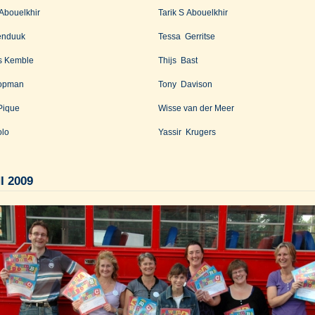
Abouelkhir
Tarik S Abouelkhir
enduuk
Tessa Gerritse
s Kemble
Thijs Bast
opman
Tony Davison
Pique
Wisse van der Meer
olo
Yassir Krugers
I 2009