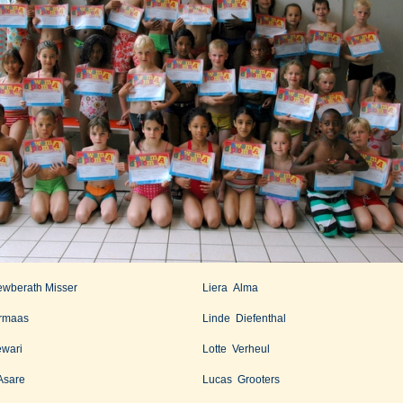
ewberath Misser
Liera Alma
ermaas
Linde Diefenthal
ewari
Lotte Verheul
Asare
Lucas Grooters