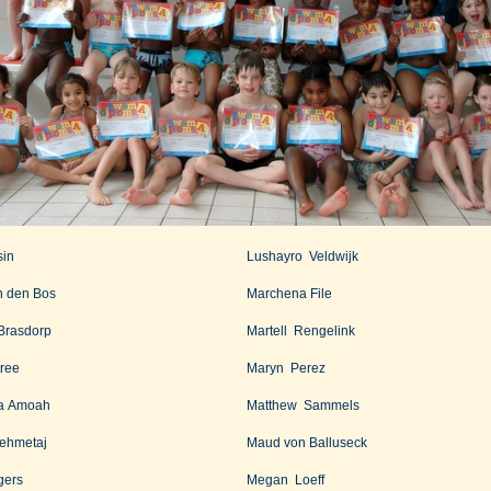
sin
Lushayro Veldwijk
n den Bos
Marchena File
Brasdorp
Martell Rengelink
ree
Maryn Perez
a Amoah
Matthew Sammels
Mehmetaj
Maud von Balluseck
gers
Megan Loeff